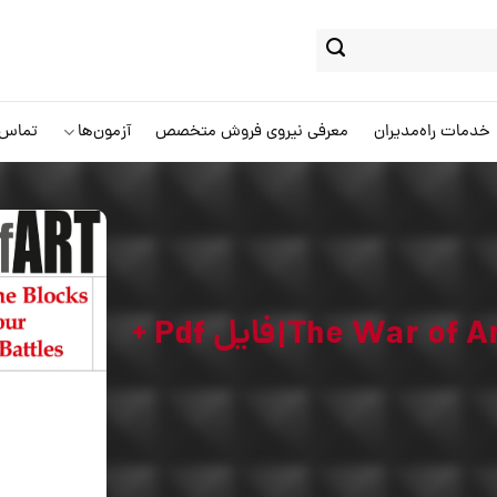
خدمات راه‌مدیران
معرفی نیروی فروش متخصص
آزمون‌ها
تماس ب
خلاصه کتاب هنر جنگ و مقاومت The War of Art|فایل Pdf +