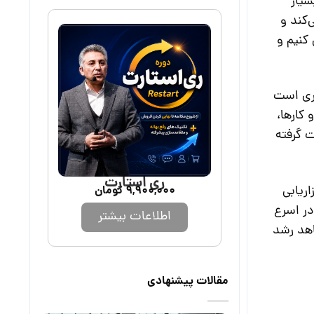
ک ابزار بسیار
‌کند و
کنیم و
 تماس تلفنی، 50 بار ارزان‌تر از کاری است
کارها،
ت گرفته
ری استارت
9,900,000
تومان
اریابی
در اسرع
اطلاعات بیشتر
اهد رشد
مقالات پیشنهادی