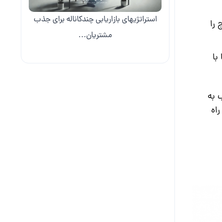
استراتژیهای بازاریابی چندکاناله برای جذب
تایج را
مشتریان…
 56 درصد از آنها با
 به
اه