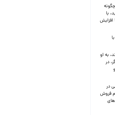
چگونه
، با
 افزایش
ا
، به او
، در
ی در
یم فروش
های