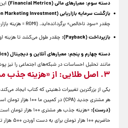
دسته سوم: معیارهای مالی (Financial Metrics)
این‌
بازگشت سرمایه بازاریابی (ROMI – Return on Marketing Investment):
چقدر «سود ناخالص» برگردانده‌اید. (ROMI = هزینه بازاریابی سودناخالص حاصل از بازاریابی−هزینه بازاریابی)
بازپرداخت (Payback):
چقدر طول می‌کشد تا هزینه اولی
دسته چهارم و پنجم: معیارهای آنلاین و دیجیتال (Digital Metrics)
مانند تحلیل احساسات در شبکه‌های اجتماعی را نیز پوشش م
۳. اصل طلایی: از «هزینه جذب مشتری» (CPA) به «ارزش طول عمر مشتری» (CLV)
یکی از بزرگترین تغییرات ذهنیتی که کتاب ایجاد می‌کند، حرکت از تفکر کوتاه‌مدت 
هر مشتری جدید (CPA) در کمپین ما ۱۰۰ هزار تومان است، اما اولین خرید او فقط ۸۰ هزار تومان سود دارد. پس این کمپین زیان‌ده است و باید متوقف شود.»
(درست):
حاضریم ۰۰