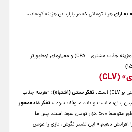
قلب تپنده کتاب! این معیار نشان می‌دهد که به ازای هر ۱ تومانی که در بازاریابی هزینه کرده‌اید،
جفری معیارهای کلاسیک وب (مانند نرخ تبدیل، هزینه جذب مشتری – CPA) و معیارهای نوظهورتر
تفکر سنتی (اشتباه):
«هزینه جذب
تفکر داده‌محور
«هزینه جذب هر مشتری ۱۰۰ هزار تومان است. اما داده‌ها به ما می‌گویند ارزش طول عمر مشتری (CLV) ما به طور متوسط ۵۰۰ هزار تومان سود است. پس ما
 و باید بودجه آن را افزایش دهیم.» این تغییر نگرش، بازی را عوض