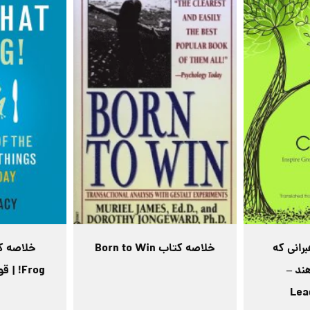
رانی که
خلاصه کتاب Born to Win
ند –
Frog! 
Lea