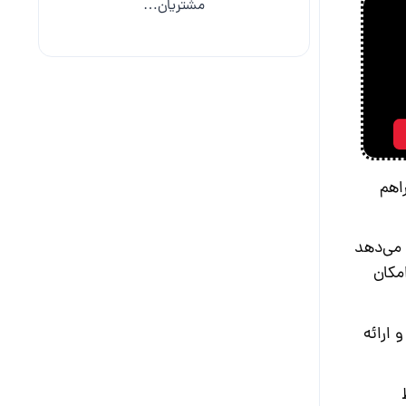
مشتریان…
اهم
 می‌دهد
ریق LMS امکان
 ارائه