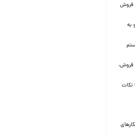
 فروش
 به
تم
 فروش
،
 نکات
کارهای