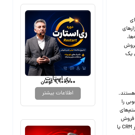
ای
ارهای
ها،
فروش
عنوان یک
ری استارت
9,900,000
تومان
اطلاعات بیشتر
 هستند.
بی را
تم‌های
فروش
نه تنها به معنای یادگیری نحوه کار با یک نرم‌افزار CRM یا