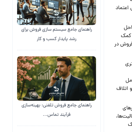
اعتماد
احل
راهنمای جامع سیستم سازی فروش برای
 کمک
رشد پایدار کسب و کار
فروش
در
ری
امل
 اتلاف
راهنمای جامع فروش تلفنی: بهینه‌سازی
 و سایر ابزارهای
فرآیند تماس…
یت‌ها،
ک